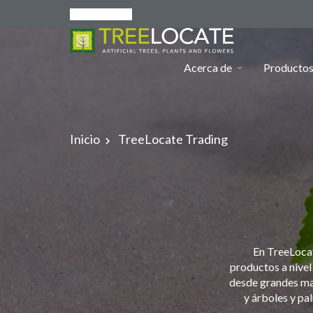
Español
Acerca de
Producto
Inicio
TreeLocate Trading
En TreeLocat
productos a nivel
desde grandes mac
y árboles y pa