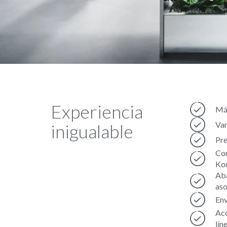
Experiencia
Más
Var
inigualable
Pre
Con
Ko
Aba
aso
Env
Acc
lín