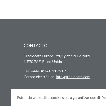
CONTACTO
Treelocate Europe Ltd, Kylefield, Belford,
NE70 7AE, Reino Unido
Tel.:
+44 (0)1668 219 219
Correo electrónico:
info@treelocate.com
Este sitio web utiliza cookies para garantizar que disfr