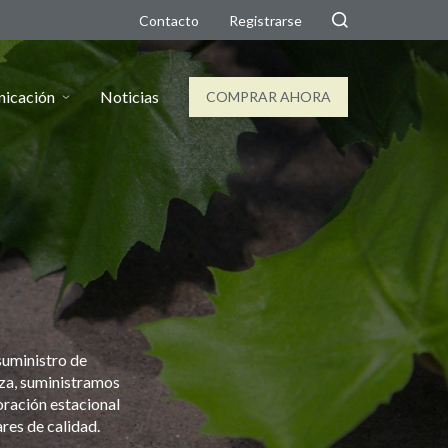
Contacto
Registrarse
nicación
Noticias
COMPRAR AHORA
suministro de
nza, suministramos
oración estacional
res de calidad.