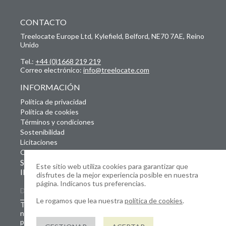
CONTACTO
Treelocate Europe Ltd, Kylefield, Belford, NE70 7AE, Reino
Unido
Tel.:
+44 (0)1668 219 219
Correo electrónico:
info@treelocate.com
INFORMACIÓN
Política de privacidad
Política de cookies
Términos y condiciones
Sostenibilidad
Licitaciones
Ofertas de empleo
SUSCRÍBETE A NUESTRO BOLETÍN
Este sitio web utiliza cookies para garantizar que
INFORMATIVO
disfrutes de la mejor experiencia posible en nuestra
página. Indícanos tus preferencias.
Le rogamos que lea nuestra
política de cookies
.
Tus datos se almacenarán y tratarán de conformidad con
nuestra Política de privacidad. Este sitio web está
protegido por reCAPTCHA y se aplican la
Política de