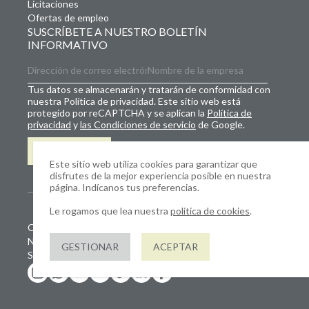
Licitaciones
Ofertas de empleo
SUSCRÍBETE A NUESTRO BOLETÍN
INFORMATIVO
Tus datos se almacenarán y tratarán de conformidad con
nuestra Política de privacidad. Este sitio web está
protegido por reCAPTCHA y se aplican la
Política de
privacidad
y
las Condiciones de servicio
de Google.
REGÍSTRATE
Este sitio web utiliza cookies para garantizar que
disfrutes de la mejor experiencia posible en nuestra
página. Indícanos tus preferencias.
Le rogamos que lea nuestra
política de cookies
.
Copyright © 2026 TreeLocate Europe Ltd
N.º de sociedad limitada: SC156162
GESTIONAR
ACEPTAR
Sitio web creado por JUMP