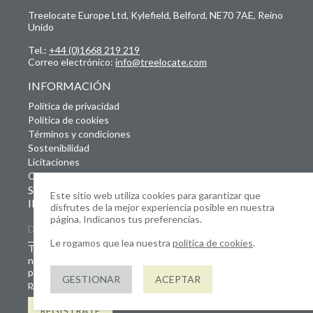
Treelocate Europe Ltd, Kylefield, Belford, NE70 7AE, Reino
Unido
Tel.:
+44 (0)1668 219 219
Correo electrónico:
info@treelocate.com
INFORMACIÓN
Política de privacidad
Política de cookies
Términos y condiciones
Sostenibilidad
Licitaciones
Ofertas de empleo
SUSCRÍBETE A NUESTRO BOLETÍN
Este sitio web utiliza cookies para garantizar que
INFORMATIVO
disfrutes de la mejor experiencia posible en nuestra
página. Indícanos tus preferencias.
Le rogamos que lea nuestra
política de cookies
.
Tus datos se almacenarán y tratarán de conformidad con
nuestra Política de privacidad. Este sitio web está
protegido por reCAPTCHA y se aplican la
Política de
GESTIONAR
ACEPTAR
privacidad
y
las Condiciones de servicio
de Google.
REGÍSTRATE