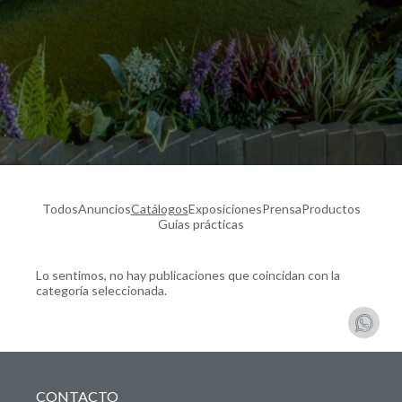
Todos
Anuncios
Catálogos
Exposiciones
Prensa
Productos
Guías prácticas
Lo sentimos, no hay publicaciones que coincidan con la
categoría seleccionada.
CONTACTO